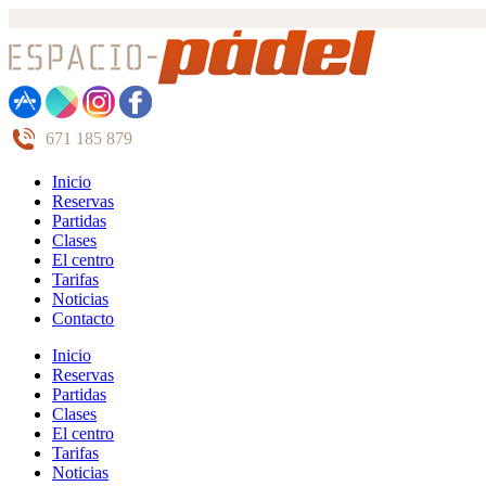
671 185 879
Inicio
Reservas
Partidas
Clases
El centro
Tarifas
Noticias
Contacto
Inicio
Reservas
Partidas
Clases
El centro
Tarifas
Noticias