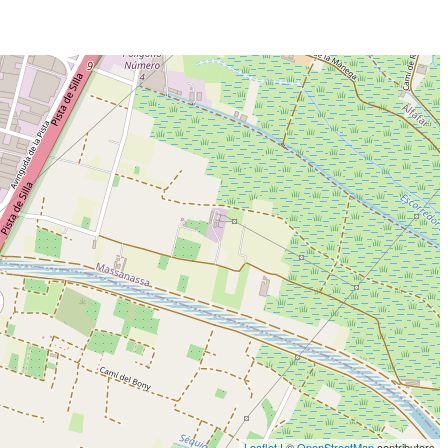
Leaflet
| ©
OpenStreetMap
contributors