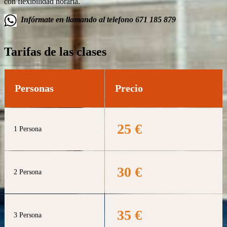
con flexibilidad horaria.
Infórmate en llamando al telefono 671 185 879
Tarifas de las clases
Personas
Precio
25 €
1 Persona
30 €
2 Persona
35 €
3 Persona