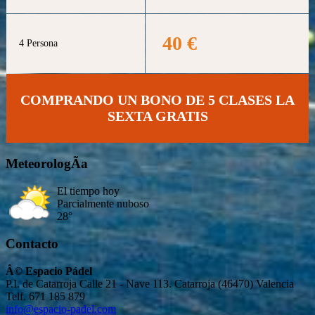
40 €
4 Persona
COMPRANDO UN BONO DE 5 CLASES LA
SEXTA GRATIS
MeteorologÃ­a
El tiempo hoy
Parcialmente nuboso
28°
Contacto
Â© Espacio Pádel
P.I. de Catarroja Calle 21 - Nave 113. Catarroja (46470) Valencia
Telf. 671 185 879
info@espacio-padel.com