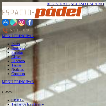
REGÍSTRATE
ACCESO USUARIO
671 185 879
MENÚ PRINCIPAL
Inicio
Reservas
Partidas
Clases
El centro
Tarifas
Noticias
Contacto
MENÚ PRINCIPAL
Clases
Clases ››
Tarifas de las clases ››