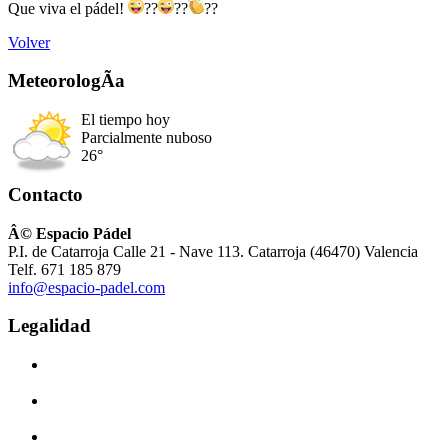
Que viva el pádel!
??
??
??
Volver
MeteorologÃ­a
El tiempo hoy
Parcialmente nuboso
26°
Contacto
Â© Espacio Pádel
P.I. de Catarroja Calle 21 - Nave 113. Catarroja (46470) Valencia
Telf. 671 185 879
info@espacio-padel.com
Legalidad